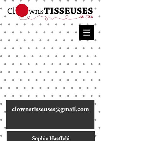
clownstisseuses@gmail.com
Sophie Haeffelé